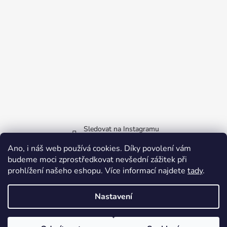
Sledovat na Instagramu
Ano, i náš web používá cookies. Díky povolení vám
Facebook
budeme moci zprostředkovat nevšední zážitek při
prohlížení našeho eshopu.
Více informací najdete
tady
.
Nastavení
Vytvořil Shoptet
Copyright 2026
QRvstupenka
. Všechna práva vyhrazena.
Upravit