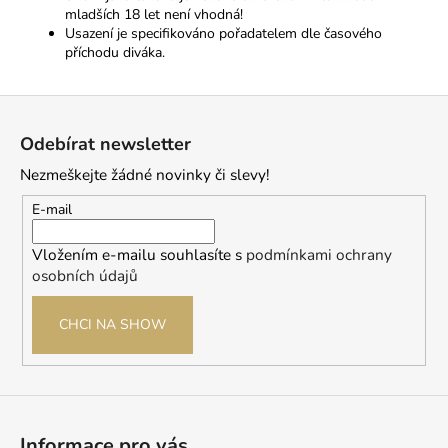
mladších 18 let není vhodná!
Usazení je specifikováno pořadatelem dle časového
příchodu diváka.
Z
á
Odebírat newsletter
p
Nezmeškejte žádné novinky či slevy!
a
t
E-mail
í
Vložením e-mailu souhlasíte s
podmínkami ochrany
osobních údajů
CHCI NA SHOW
Informace pro vás