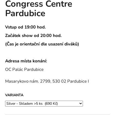
Congress Centre
a
Pardubice
j
í
t
Vstup od 19:00 hod.
?
Začátek show od 20:00 hod.
(Čas je orientační dle usazení diváků)
HLEDAT
Adresa místa konání:
OC Palác Pardubice
Masarykovo nám. 2799, 530 02 Pardubice I
D
o
p
VARIANTA
o
r
u