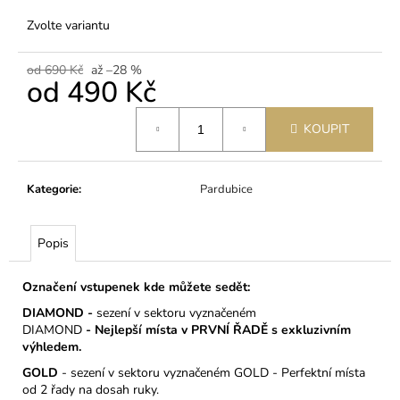
č
u
Zvolte variantu
j
e
od 690 Kč
až –28 %
m
od
490 Kč
e
Měrná
KOUPIT
cena:
KARLOVY
VARY
18.9.2026
Kategorie
:
Pardubice
-
LIDOVÝ
DŮM
Popis
490
Kč
Označení vstupenek kde můžete sedět:
DIAMOND -
sezení v sektoru vyznačeném
DIAMOND
-
Nejlepší místa v PRVNÍ ŘADĚ s exkluzivním
výhledem.
GOLD
- sezení v sektoru vyznačeném GOLD - Perfektní místa
od 2 řady na dosah ruky.