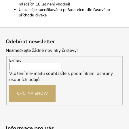
mladších 18 let není vhodná!
Usazení je specifikováno pořadatelem dle časového
příchodu diváka.
Z
á
Odebírat newsletter
p
Nezmeškejte žádné novinky či slevy!
a
t
E-mail
í
Vložením e-mailu souhlasíte s
podmínkami ochrany
osobních údajů
CHCI NA SHOW
Informace pro vás