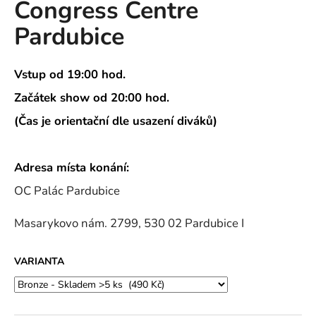
Congress Centre
a
Pardubice
j
í
t
Vstup od 19:00 hod.
?
Začátek show od 20:00 hod.
(Čas je orientační dle usazení diváků)
HLEDAT
Adresa místa konání:
OC Palác Pardubice
Masarykovo nám. 2799, 530 02 Pardubice I
D
o
p
VARIANTA
o
r
u