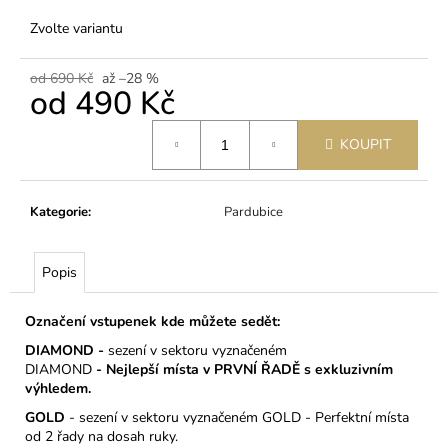
č
u
Zvolte variantu
j
e
od 690 Kč
až –28 %
m
od
490 Kč
e
Měrná
KOUPIT
cena:
3.10.2026
ZNOJMO
-
Kategorie
:
Pardubice
WASABI
590
Kč
Popis
Označení vstupenek kde můžete sedět:
DIAMOND -
sezení v sektoru vyznačeném
DIAMOND
-
Nejlepší místa v PRVNÍ ŘADĚ s exkluzivním
výhledem.
GOLD
- sezení v sektoru vyznačeném GOLD - Perfektní místa
od 2 řady na dosah ruky.