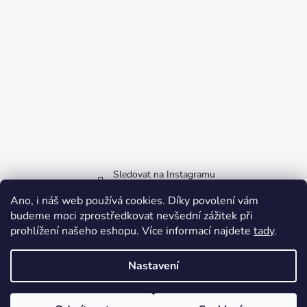
Sledovat na Instagramu
Ano, i náš web používá cookies. Díky povolení vám
Facebook
budeme moci zprostředkovat nevšední zážitek při
prohlížení našeho eshopu.
Více informací najdete
tady
.
Nastavení
Vytvořil Shoptet
Copyright 2026
QRvstupenka
. Všechna práva vyhrazena.
Upravit